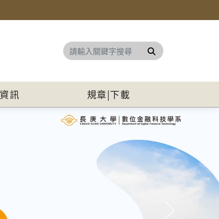
搜尋
資訊
規章|下載
Next
專區
傑出表現