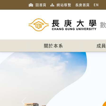
回首頁
網站導覽
長庚首頁
EN
關於本系
成
Previous
全部
學系公